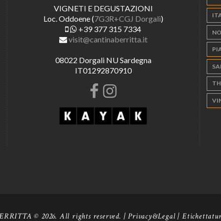
VIGNETI E DEGUSTAZIONI
IT
Loc. Oddoene (
7G3R+CGJ Dorgali
)
+39 377 315 7334
NO
visit@cantinaberritta.it
PI
08022 Dorgali NU Sardegna
SA
IT01292870910
TH
VI
RITTA © 2026. All rights reserved. |
Privacy&Legal
|
Etichettatu