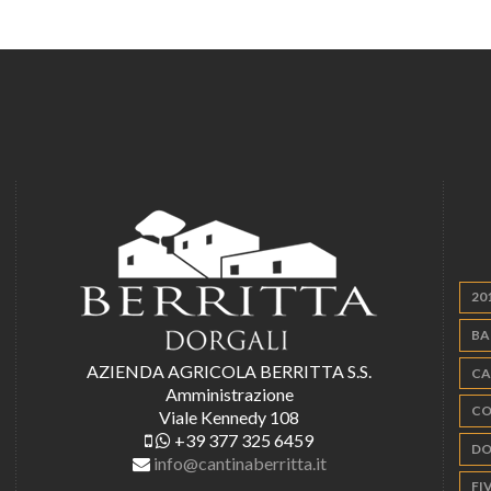
20
BA
AZIENDA AGRICOLA BERRITTA S.S.
CA
Amministrazione
CO
Viale Kennedy 108
+39 377 325 6459
DO
info@cantinaberritta.it
FIV