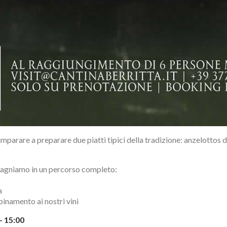
imparare a preparare due piatti tipici della tradizione: anzelottos
agniamo in un percorso completo:
a
binamento ai nostri vini
 – 15:00