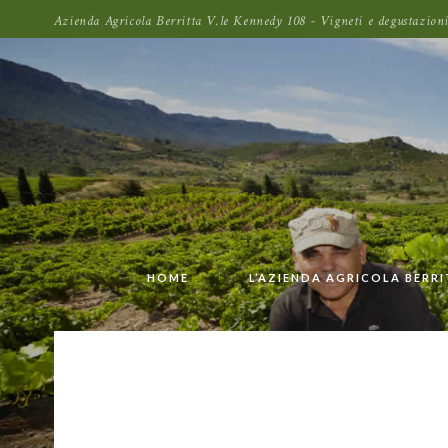
Azienda Agricola Berritta V.le Kennedy 108 - Vigneti e degustazi
HOME
L’AZIENDA AGRICOLA BERR