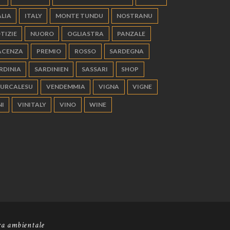
ALIA
ITALY
MONTE TUNDU
NOSTRANU
TIZIE
NUORO
OGLIASTRA
PANZALE
ACENZA
PREMIO
ROSSO
SARDEGNA
RDINIA
SARDINIEN
SASSARI
SHOP
URCALESU
VENDEMMIA
VIGNA
VIGNE
NI
VINITALY
VINO
WINE
ra ambientale