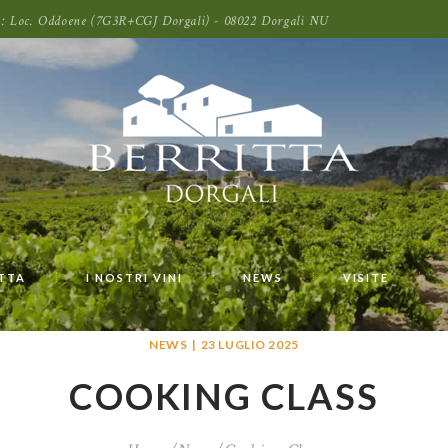
oni: Loc. Oddoene (7G3R+CGJ Dorgali) - 08022 Dorgali NU
ITTA
I NOSTRI VINI
NEWS
VISITE
NEWS
23 LUGLIO 2025
COOKING CLASS