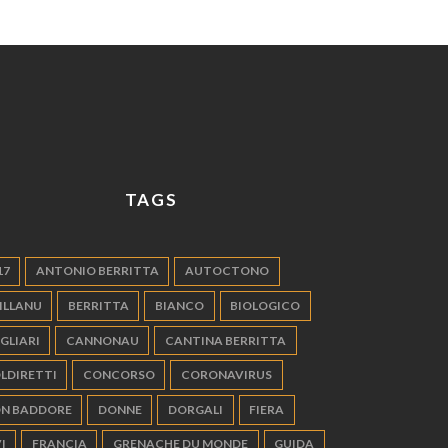
TAGS
17
ANTONIO BERRITTA
AUTOCTONO
ILLANU
BERRITTA
BIANCO
BIOLOGICO
GLIARI
CANNONAU
CANTINA BERRITTA
LDIRETTI
CONCORSO
CORONAVIRUS
N BADDORE
DONNE
DORGALI
FIERA
I
FRANCIA
GRENACHE DU MONDE
GUIDA