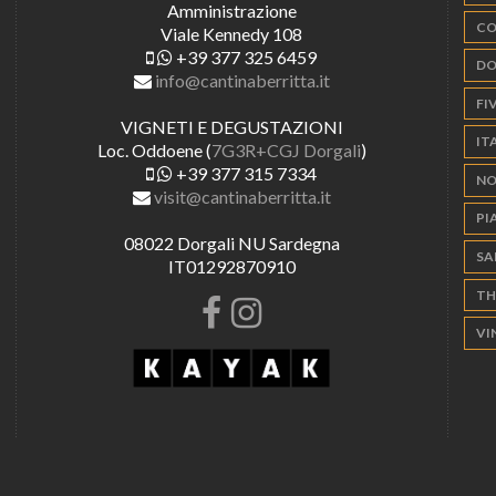
Amministrazione
CO
Viale Kennedy 108
+39 377 325 6459
DO
info@cantinaberritta.it
FIV
VIGNETI E DEGUSTAZIONI
IT
Loc. Oddoene (
7G3R+CGJ Dorgali
)
+39 377 315 7334
NO
visit@cantinaberritta.it
PI
08022 Dorgali NU Sardegna
SA
IT01292870910
TH
VI