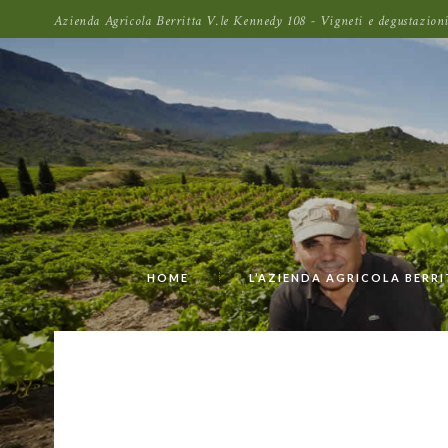
Azienda Agricola Berritta V.le Kennedy 108 - Vigneti e degustazi
HOME
L’AZIENDA AGRICOLA BERR