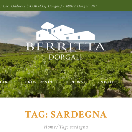
oni: Loc. Oddoene (7G3R+CGJ Dorgali) - 08022 Dorgali NU
ITTA
I NOSTRI VINI
NEWS
VISITE
TAG: SARDEGNA
Home
Tag: sardegna