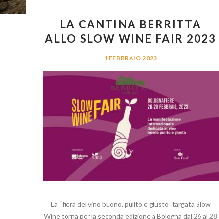
LA CANTINA BERRITTA
ALLO SLOW WINE FAIR 2023
1 FEBBRAIO 2023
La “fiera del vino buono, pulito e giusto” targata Slow
Wine torna per la seconda edizione a Bologna dal 26 al 28