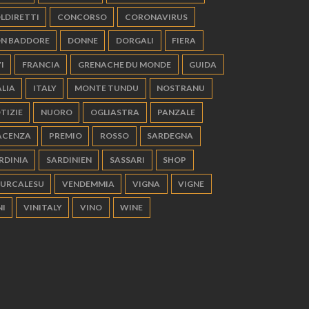
LDIRETTI
CONCORSO
CORONAVIRUS
N BADDORE
DONNE
DORGALI
FIERA
I
FRANCIA
GRENACHE DU MONDE
GUIDA
ALIA
ITALY
MONTE TUNDU
NOSTRANU
TIZIE
NUORO
OGLIASTRA
PANZALE
ACENZA
PREMIO
ROSSO
SARDEGNA
RDINIA
SARDINIEN
SASSARI
SHOP
URCALESU
VENDEMMIA
VIGNA
VIGNE
NI
VINITALY
VINO
WINE