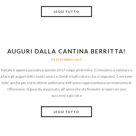
LEGGI TUTTO
AUGURI DALLA CANTINA BERRITTA!
30 DICEMBRE 2017
Natale è appena passato e questo 2017 volge al termine. Ci teniamo a salutare e
a fare gli auguri tutti i nostri amici e clienti e tutti coloro che ci seguono. Come per
tutti, anche per noi le ultime settimane dell’anno rappresentano un momento di
riflessione. Si guarda al passato, all’anno che sta finendo: si ripercorrono
successi e piccoli e
LEGGI TUTTO