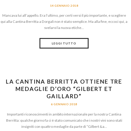
14 GENNAIO 2018
Mancava lui all’appello. Era l’ultimo, per certi versi il più importante, e scegliere
qui alla Cantina Berritta a Dorgali non è stato semplice. Ma alla fine, eccoci qui, a
svelarvi la nuova etiche...
LEGGI TUTTO
LA CANTINA BERRITTA OTTIENE TRE
MEDAGLIE D’ORO “GILBERT ET
GAILLARD”
6 GENNAIO 2018
Importanti riconoscimenti in ambito internazionale per la nostra Cantina
Berritta: qualche giorno fa ci è stato comunicato che i nostri vini sono stati
insigniti con quattro medaglie da parte di “Gilbert &a...