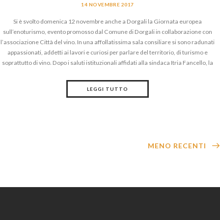
14 NOVEMBRE 2017
Si è svolto domenica 12 novembre anche a Dorgali la Giornata europea
sull’enoturismo, evento promosso dal Comune di Dorgali in collaborazione con
l’associazione Città del vino. In una affollatissima sala consiliare si sono radunati
appassionati, addetti ai lavori e curiosi per parlare del territorio, di turismo e
soprattutto di vino. Dopo i saluti istituzionali affidati alla sindaca Itria Fancello, la
LEGGI TUTTO
MENO RECENTI