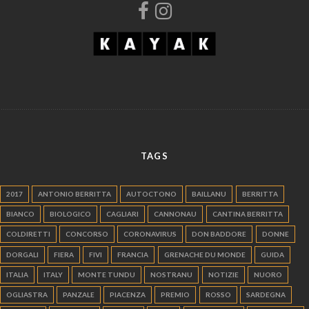
TAGS
2017
ANTONIO BERRITTA
AUTOCTONO
BAILLANU
BERRITTA
BIANCO
BIOLOGICO
CAGLIARI
CANNONAU
CANTINA BERRITTA
COLDIRETTI
CONCORSO
CORONAVIRUS
DON BADDORE
DONNE
DORGALI
FIERA
FIVI
FRANCIA
GRENACHE DU MONDE
GUIDA
ITALIA
ITALY
MONTE TUNDU
NOSTRANU
NOTIZIE
NUORO
OGLIASTRA
PANZALE
PIACENZA
PREMIO
ROSSO
SARDEGNA