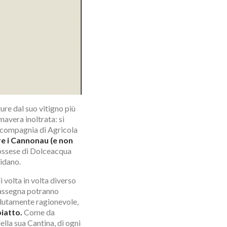
ture dal suo vitigno più
avera inoltrata: si
n compagnia di Agricola
re i Cannonau (e non
 Rossese di Dolceacqua
idano.
 volta in volta diverso
 rassegna potranno
olutamente ragionevole,
iatto.
Come da
ella sua Cantina, di ogni