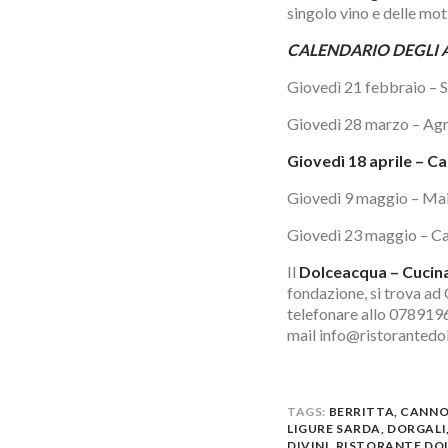
singolo vino e delle mo
CALENDARIO DEGLI
Giovedì 21 febbraio –
Giovedì 28 marzo – Agr
Giovedì 18 aprile – Ca
Giovedì 9 maggio – Mai
Giovedì 23 maggio – C
Il
Dolceacqua – Cucina
fondazione, si trova ad 
telefonare allo 078919
mail info@ristorantedol
TAGS:
BERRITTA
,
CANN
LIGURE SARDA
,
DORGALI
DIVINI
,
RISTORANTE DO