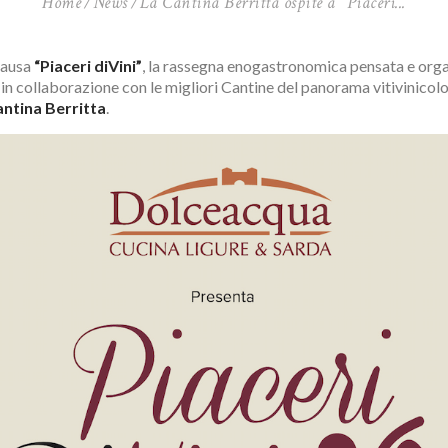
Home
News
La Cantina Berritta ospite a “Piaceri...
pausa
“Piaceri diVini”
, la rassegna enogastronomica pensata e orga
in collaborazione con le migliori Cantine del panorama vitivinicolo
ntina Berritta
.