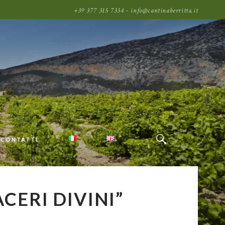
+39 377 315 7334 - info@cantinaberritta.it
CONTATTI
CERI DIVINI”