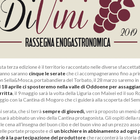
sta terza edizione è il territorio raccontato nelle diverse sfaccetta
’anno saranno
cinque le serate
che ci accompagneranno fino a prim
con Sella&Mosca, portabandiera del Torbato, il 28 marzo saremo i
l 18 aprile ci sposteremo nella valle di Oddoene per assaggia
rritta
, il 9 maggio sarà la volta della Liguria con Maixei ed il suo
ggio con la Cantina di Mogoro che ci guiderà alla scoperta del Sem
 serata, che si terrà
sempre di giovedì,
verrà proposto un menù di
 sarà abbinato un vino della Cantina protagonista. Gli ospiti della
le cena all’insegna del buon cibo e del buon vino ad un prezzo ass
lle portate proposte e di
un bicchiere in abbinamento ad ogni p
edrà la partecipazione del produttore
che racconterà la storia d