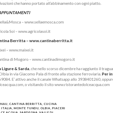
tivazioni che hanno portato all’abbinamento con ogni piatto.
 APPUNTAMENTI
 Sella&Mosca –
www.sellaemosca.com
icola Soi –
www.agricolasoi.it
ntina Berritta –
www.cantinaberritta.it
xei –
www.maixei.it
antina di Mogoro –
www.cantinadimogoro.it
 Ligure & Sarda
, che nello scorso dicembre ha raggiunto il tragua
Olbia in via Giacomo Pala di fronte alla stazione ferroviaria.
Per i
69084. E’ attivo anche il canale Whatsapp allo 3938401260, oppur
ceacqua.com, o visitando il sito
www.ristorantedolceacqua.com
ONAU
,
CANTINA BERRITTA
,
CUCINA
,
ITALIA
,
MONTE TUNDU
,
OLBIA
,
PIACERI
LCE ACQUA
,
SARDEGNA
,
VALLE DI