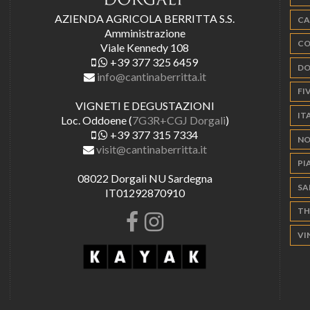
AZIENDA AGRICOLA BERRITTA S.S.
CA
Amministrazione
CO
Viale Kennedy 108
+39 377 325 6459
DO
info@cantinaberritta.it
FIV
VIGNETI E DEGUSTAZIONI
IT
Loc. Oddoene (
7G3R+CGJ Dorgali
)
+39 377 315 7334
NO
visit@cantinaberritta.it
PI
08022 Dorgali NU Sardegna
SA
IT01292870910
TH
VI