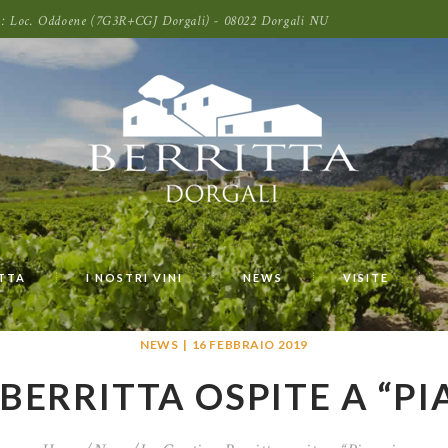
oni: Loc. Oddoene (7G3R+CGJ Dorgali) - 08022 Dorgali NU
ITTA
I NOSTRI VINI
NEWS
VISITE
NEWS
16 FEBBRAIO 2019
BERRITTA OSPITE A “PIA