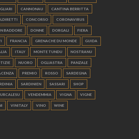
GLIARI
CANNONAU
CANTINA BERRITTA
LDIRETTI
CONCORSO
CORONAVIRUS
N BADDORE
DONNE
DORGALI
FIERA
I
FRANCIA
GRENACHE DU MONDE
GUIDA
ALIA
ITALY
MONTE TUNDU
NOSTRANU
TIZIE
NUORO
OGLIASTRA
PANZALE
ACENZA
PREMIO
ROSSO
SARDEGNA
RDINIA
SARDINIEN
SASSARI
SHOP
URCALESU
VENDEMMIA
VIGNA
VIGNE
NI
VINITALY
VINO
WINE