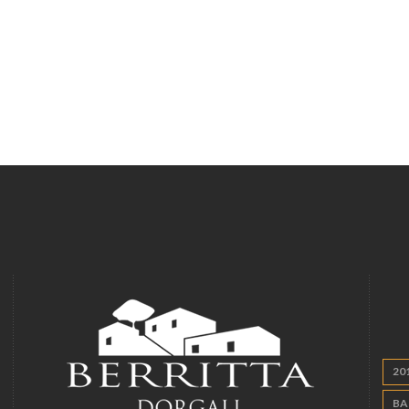
20
BA