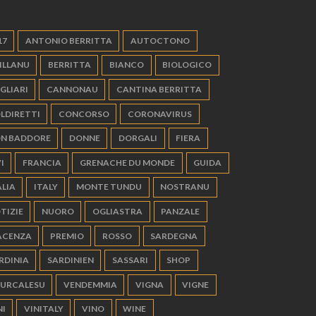
17
ANTONIO BERRITTA
AUTOCTONO
ILLANU
BERRITTA
BIANCO
BIOLOGICO
GLIARI
CANNONAU
CANTINA BERRITTA
LDIRETTI
CONCORSO
CORONAVIRUS
N BADDORE
DONNE
DORGALI
FIERA
I
FRANCIA
GRENACHE DU MONDE
GUIDA
ALIA
ITALY
MONTE TUNDU
NOSTRANU
TIZIE
NUORO
OGLIASTRA
PANZALE
ACENZA
PREMIO
ROSSO
SARDEGNA
RDINIA
SARDINIEN
SASSARI
SHOP
URCALESU
VENDEMMIA
VIGNA
VIGNE
NI
VINITALY
VINO
WINE