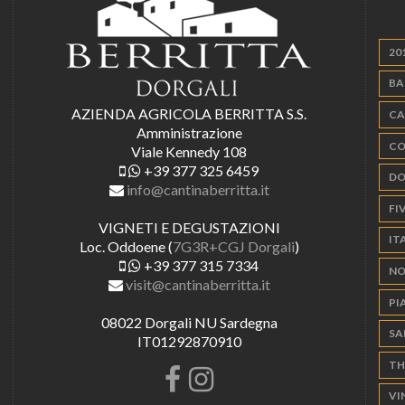
20
BA
AZIENDA AGRICOLA BERRITTA S.S.
CA
Amministrazione
CO
Viale Kennedy 108
+39 377 325 6459
DO
info@cantinaberritta.it
FIV
VIGNETI E DEGUSTAZIONI
IT
Loc. Oddoene (
7G3R+CGJ Dorgali
)
+39 377 315 7334
NO
visit@cantinaberritta.it
PI
08022 Dorgali NU Sardegna
SA
IT01292870910
TH
VI