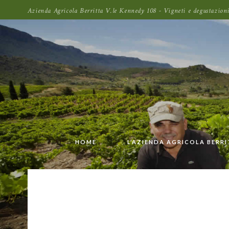
Azienda Agricola Berritta V.le Kennedy 108 - Vigneti e degustazi
HOME
L’AZIENDA AGRICOLA BERR