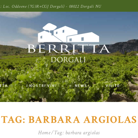
oni: Loc. Oddoene (7G3R+CGJ Dorgali) - 08022 Dorgali NU
ITTA
I NOSTRI VINI
NEWS
VISITE
TAG: BARBARA ARGIOLAS
Home
Tag: barbara argiolas