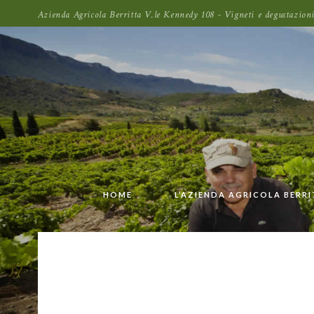
Azienda Agricola Berritta V.le Kennedy 108 - Vigneti e degustazi
HOME
L’AZIENDA AGRICOLA BERR