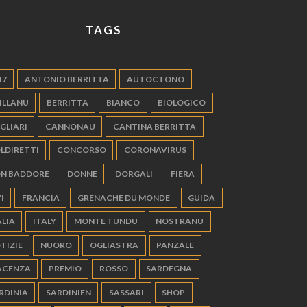
TAGS
17
ANTONIO BERRITTA
AUTOCTONO
ILLANU
BERRITTA
BIANCO
BIOLOGICO
GLIARI
CANNONAU
CANTINA BERRITTA
LDIRETTI
CONCORSO
CORONAVIRUS
N BADDORE
DONNE
DORGALI
FIERA
I
FRANCIA
GRENACHE DU MONDE
GUIDA
ALIA
ITALY
MONTE TUNDU
NOSTRANU
TIZIE
NUORO
OGLIASTRA
PANZALE
ACENZA
PREMIO
ROSSO
SARDEGNA
RDINIA
SARDINIEN
SASSARI
SHOP