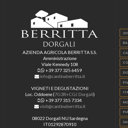
20
BA
AZIENDA AGRICOLA BERRITTA S.S.
CA
Amministrazione
CO
Viale Kennedy 108
+39 377 325 6459
DO
info@cantinaberritta.it
FIV
VIGNETI E DEGUSTAZIONI
IT
Loc. Oddoene (
7G3R+CGJ Dorgali
)
+39 377 315 7334
NO
visit@cantinaberritta.it
PI
08022 Dorgali NU Sardegna
SA
IT01292870910