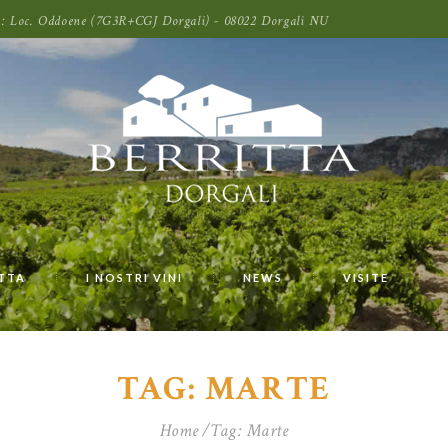
oni: Loc. Oddoene (7G3R+CGJ Dorgali) - 08022 Dorgali NU
ITTA
I NOSTRI VINI
NEWS
VISITE
TAG: MARTE
Home
Tag: Marte