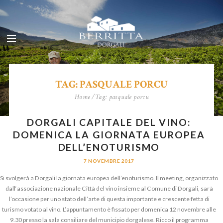
TAG: PASQUALE PORCU
Home
Tag: pasquale porcu
DORGALI CAPITALE DEL VINO:
DOMENICA LA GIORNATA EUROPEA
DELL’ENOTURISMO
7 NOVEMBRE 2017
Si svolgerà a Dorgali la giornata europea dell’enoturismo. Il meeting, organizzato
dall‘associazione nazionale Città del vino insieme al Comune di Dorgali, sarà
l’occasione per uno stato dell’arte di questa importante e crescente fetta di
turismo votato al vino. L’appuntamento è fissato per domenica 12 novembre alle
9.30 presso la sala consiliare del municipio dorgalese. Ricco il programma