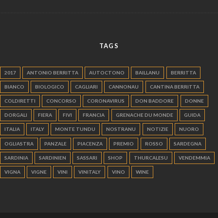
TAGS
2017
ANTONIO BERRITTA
AUTOCTONO
BAILLANU
BERRITTA
BIANCO
BIOLOGICO
CAGLIARI
CANNONAU
CANTINA BERRITTA
COLDIRETTI
CONCORSO
CORONAVIRUS
DON BADDORE
DONNE
DORGALI
FIERA
FIVI
FRANCIA
GRENACHE DU MONDE
GUIDA
ITALIA
ITALY
MONTE TUNDU
NOSTRANU
NOTIZIE
NUORO
OGLIASTRA
PANZALE
PIACENZA
PREMIO
ROSSO
SARDEGNA
SARDINIA
SARDINIEN
SASSARI
SHOP
THURCALESU
VENDEMMIA
VIGNA
VIGNE
VINI
VINITALY
VINO
WINE