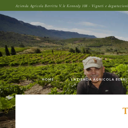
Azienda Agricola Berritta V.le Kennedy 108 - Vigneti e degustazi
HOME
L’AZIENDA AGRICOLA BERR