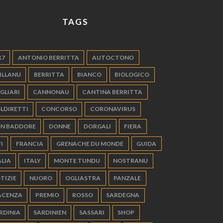
TAGS
17
ANTONIO BERRITTA
AUTOCTONO
ILLANU
BERRITTA
BIANCO
BIOLOGICO
GLIARI
CANNONAU
CANTINA BERRITTA
LDIRETTI
CONCORSO
CORONAVIRUS
N BADDORE
DONNE
DORGALI
FIERA
I
FRANCIA
GRENACHE DU MONDE
GUIDA
ALIA
ITALY
MONTE TUNDU
NOSTRANU
TIZIE
NUORO
OGLIASTRA
PANZALE
ACENZA
PREMIO
ROSSO
SARDEGNA
RDINIA
SARDINIEN
SASSARI
SHOP