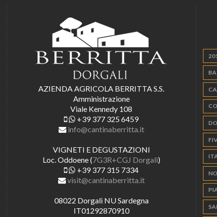
20
BA
AZIENDA AGRICOLA BERRITTA S.S.
CA
Amministrazione
CO
Viale Kennedy 108
+39 377 325 6459
DO
info@cantinaberritta.it
FIV
VIGNETI E DEGUSTAZIONI
IT
Loc. Oddoene (
7G3R+CGJ Dorgali
)
+39 377 315 7334
NO
visit@cantinaberritta.it
PI
08022 Dorgali NU Sardegna
SA
IT01292870910