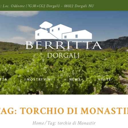
oni: Loc. Oddoene (7G3R+CGJ Dorgali) - 08022 Dorgali NU
ITTA
I NOSTRI VINI
NEWS
VISITE
TAG: TORCHIO DI MONASTI
Home
Tag: torchio di Monastir