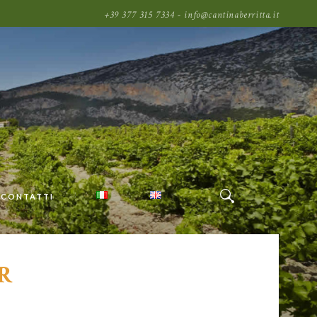
+39 377 315 7334 - info@cantinaberritta.it
CONTATTI
R