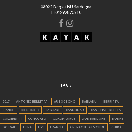
08022 Dorgali NU Sardegna
IT01292870910
TAGS
2017
ANTONIO BERRITTA
AUTOCTONO
BAILLANU
BERRITTA
BIANCO
BIOLOGICO
CAGLIARI
CANNONAU
CANTINA BERRITTA
COLDIRETTI
CONCORSO
CORONAVIRUS
DON BADDORE
DONNE
DORGALI
FIERA
FIVI
FRANCIA
GRENACHE DU MONDE
GUIDA