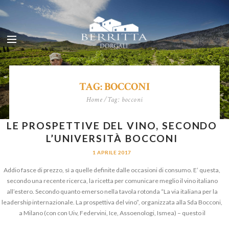
TAG: BOCCONI
Home
Tag: bocconi
LE PROSPETTIVE DEL VINO, SECONDO
L’UNIVERSITÀ BOCCONI
1 APRILE 2017
Addio fasce di prezzo, sì a quelle definite dalle occasioni di consumo. E’ questa,
secondo una recente ricerca, la ricetta per comunicare meglio il vino italiano
all’estero. Secondo quanto emerso nella tavola rotonda “La via italiana per la
leadership internazionale. La prospettiva del vino”, organizzata alla Sda Bocconi,
a Milano (con con Uiv, Federvini, Ice, Assoenologi, Ismea) – questo il