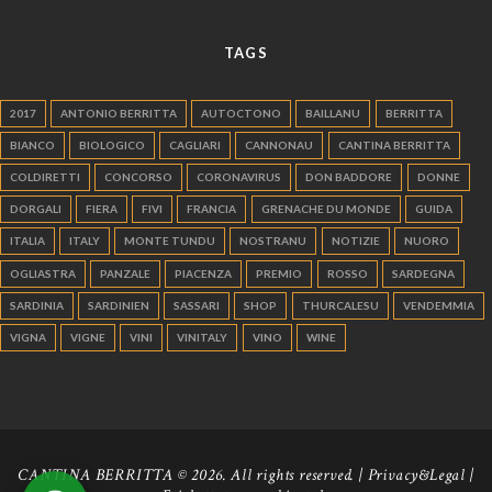
TAGS
2017
ANTONIO BERRITTA
AUTOCTONO
BAILLANU
BERRITTA
BIANCO
BIOLOGICO
CAGLIARI
CANNONAU
CANTINA BERRITTA
COLDIRETTI
CONCORSO
CORONAVIRUS
DON BADDORE
DONNE
DORGALI
FIERA
FIVI
FRANCIA
GRENACHE DU MONDE
GUIDA
ITALIA
ITALY
MONTE TUNDU
NOSTRANU
NOTIZIE
NUORO
OGLIASTRA
PANZALE
PIACENZA
PREMIO
ROSSO
SARDEGNA
SARDINIA
SARDINIEN
SASSARI
SHOP
THURCALESU
VENDEMMIA
VIGNA
VIGNE
VINI
VINITALY
VINO
WINE
CANTINA BERRITTA © 2026. All rights reserved. |
Privacy&Legal
|