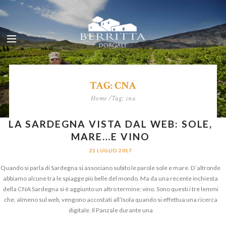
TAG: CNA
Home
Tag: cna
LA SARDEGNA VISTA DAL WEB: SOLE,
MARE…E VINO
21 LUGLIO 2017
Quando si parla di Sardegna si associano subito le parole sole e mare. D’altronde
abbiamo alcune tra le spiagge più belle del mondo. Ma da una recente inchiesta
della CNA Sardegna si è aggiunto un altro termine: vino. Sono questi i tre lemmi
che, almeno sul web, vengono accostati all’Isola quando si effettua una ricerca
digitale. Il Panzale durante una