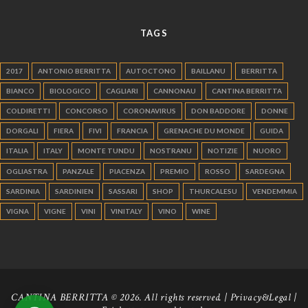
TAGS
2017
ANTONIO BERRITTA
AUTOCTONO
BAILLANU
BERRITTA
BIANCO
BIOLOGICO
CAGLIARI
CANNONAU
CANTINA BERRITTA
COLDIRETTI
CONCORSO
CORONAVIRUS
DON BADDORE
DONNE
DORGALI
FIERA
FIVI
FRANCIA
GRENACHE DU MONDE
GUIDA
ITALIA
ITALY
MONTE TUNDU
NOSTRANU
NOTIZIE
NUORO
OGLIASTRA
PANZALE
PIACENZA
PREMIO
ROSSO
SARDEGNA
SARDINIA
SARDINIEN
SASSARI
SHOP
THURCALESU
VENDEMMIA
VIGNA
VIGNE
VINI
VINITALY
VINO
WINE
CANTINA BERRITTA © 2026. All rights reserved. |
Privacy&Legal
|