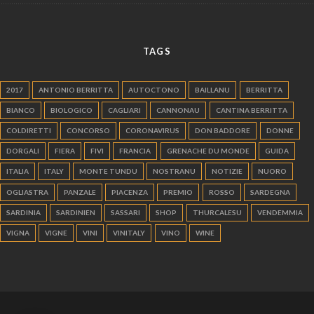
TAGS
2017
ANTONIO BERRITTA
AUTOCTONO
BAILLANU
BERRITTA
BIANCO
BIOLOGICO
CAGLIARI
CANNONAU
CANTINA BERRITTA
COLDIRETTI
CONCORSO
CORONAVIRUS
DON BADDORE
DONNE
DORGALI
FIERA
FIVI
FRANCIA
GRENACHE DU MONDE
GUIDA
ITALIA
ITALY
MONTE TUNDU
NOSTRANU
NOTIZIE
NUORO
OGLIASTRA
PANZALE
PIACENZA
PREMIO
ROSSO
SARDEGNA
SARDINIA
SARDINIEN
SASSARI
SHOP
THURCALESU
VENDEMMIA
VIGNA
VIGNE
VINI
VINITALY
VINO
WINE