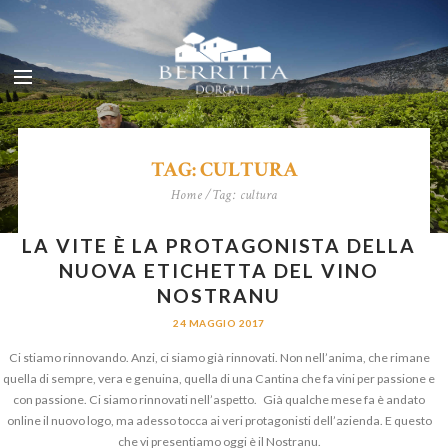
TAG: CULTURA
Home
Tag: cultura
LA VITE È LA PROTAGONISTA DELLA
NUOVA ETICHETTA DEL VINO
NOSTRANU
24 MAGGIO 2017
Ci stiamo rinnovando. Anzi, ci siamo già rinnovati. Non nell’anima, che rimane
quella di sempre, vera e genuina, quella di una Cantina che fa vini per passione e
con passione. Ci siamo rinnovati nell’aspetto. Già qualche mese fa è andato
online il nuovo logo, ma adesso tocca ai veri protagonisti dell’azienda. E questo
che vi presentiamo oggi è il Nostranu.