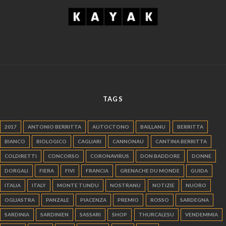
TAGS
2017
ANTONIO BERRITTA
AUTOCTONO
BAILLANU
BERRITTA
BIANCO
BIOLOGICO
CAGLIARI
CANNONAU
CANTINA BERRITTA
COLDIRETTI
CONCORSO
CORONAVIRUS
DON BADDORE
DONNE
DORGALI
FIERA
FIVI
FRANCIA
GRENACHE DU MONDE
GUIDA
ITALIA
ITALY
MONTE TUNDU
NOSTRANU
NOTIZIE
NUORO
OGLIASTRA
PANZALE
PIACENZA
PREMIO
ROSSO
SARDEGNA
SARDINIA
SARDINIEN
SASSARI
SHOP
THURCALESU
VENDEMMIA