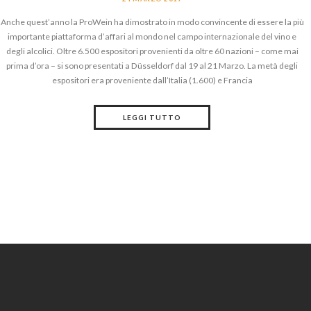
Anche quest’anno la ProWein ha dimostrato in modo convincente di essere la più
importante piattaforma d’affari al mondo nel campo internazionale del vino e
degli alcolici. Oltre 6.500 espositori provenienti da oltre 60 nazioni – come mai
prima d’ora – si sono presentati a Düsseldorf dal 19 al 21 Marzo. La metà degli
espositori era proveniente dall’Italia (1.600) e Francia
LEGGI TUTTO