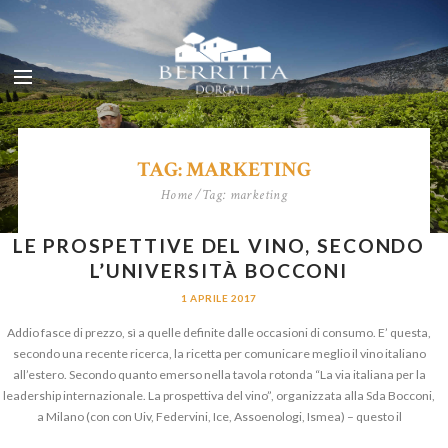
TAG: MARKETING
Home
Tag: marketing
LE PROSPETTIVE DEL VINO, SECONDO
L’UNIVERSITÀ BOCCONI
1 APRILE 2017
Addio fasce di prezzo, sì a quelle definite dalle occasioni di consumo. E’ questa,
secondo una recente ricerca, la ricetta per comunicare meglio il vino italiano
all’estero. Secondo quanto emerso nella tavola rotonda “La via italiana per la
leadership internazionale. La prospettiva del vino”, organizzata alla Sda Bocconi,
a Milano (con con Uiv, Federvini, Ice, Assoenologi, Ismea) – questo il