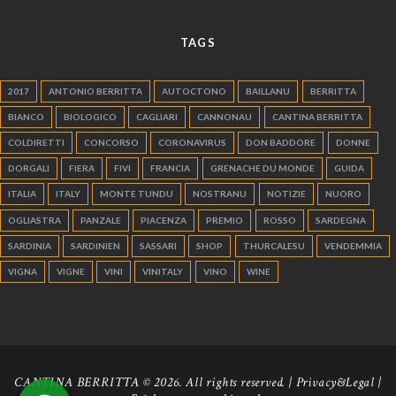
TAGS
2017
ANTONIO BERRITTA
AUTOCTONO
BAILLANU
BERRITTA
BIANCO
BIOLOGICO
CAGLIARI
CANNONAU
CANTINA BERRITTA
COLDIRETTI
CONCORSO
CORONAVIRUS
DON BADDORE
DONNE
DORGALI
FIERA
FIVI
FRANCIA
GRENACHE DU MONDE
GUIDA
ITALIA
ITALY
MONTE TUNDU
NOSTRANU
NOTIZIE
NUORO
OGLIASTRA
PANZALE
PIACENZA
PREMIO
ROSSO
SARDEGNA
SARDINIA
SARDINIEN
SASSARI
SHOP
THURCALESU
VENDEMMIA
VIGNA
VIGNE
VINI
VINITALY
VINO
WINE
CANTINA BERRITTA © 2026. All rights reserved. |
Privacy&Legal
|