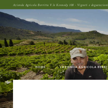
Azienda Agricola Berritta V.le Kennedy 108 - Vigneti e degustazi
HOME
L’AZIENDA AGRICOLA BERR