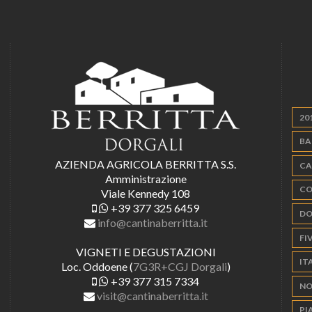
20
BA
AZIENDA AGRICOLA BERRITTA S.S.
CA
Amministrazione
CO
Viale Kennedy 108
+39 377 325 6459
DO
info@cantinaberritta.it
FIV
VIGNETI E DEGUSTAZIONI
IT
Loc. Oddoene (
7G3R+CGJ Dorgali
)
+39 377 315 7334
NO
visit@cantinaberritta.it
PI