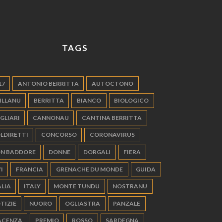
TAGS
17
ANTONIO BERRITTA
AUTOCTONO
ILLANU
BERRITTA
BIANCO
BIOLOGICO
GLIARI
CANNONAU
CANTINA BERRITTA
LDIRETTI
CONCORSO
CORONAVIRUS
N BADDORE
DONNE
DORGALI
FIERA
I
FRANCIA
GRENACHE DU MONDE
GUIDA
ALIA
ITALY
MONTE TUNDU
NOSTRANU
TIZIE
NUORO
OGLIASTRA
PANZALE
ACENZA
PREMIO
ROSSO
SARDEGNA