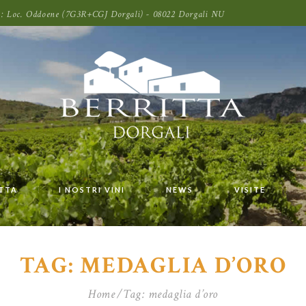
oni: Loc. Oddoene (7G3R+CGJ Dorgali) - 08022 Dorgali NU
ITTA
I NOSTRI VINI
NEWS
VISITE
TAG: MEDAGLIA D’ORO
Home
Tag: medaglia d’oro