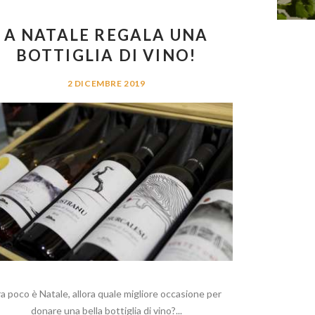
A NATALE REGALA UNA
BOTTIGLIA DI VINO!
2 DICEMBRE 2019
a poco è Natale, allora quale migliore occasione per
donare una bella bottiglia di vino?...