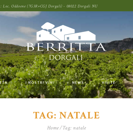
oni: Loc. Oddoene (7G3R+CGJ Dorgali) - 08022 Dorgali NU
ITTA
I NOSTRI VINI
NEWS
VISITE
TAG: NATALE
Home
Tag: natale