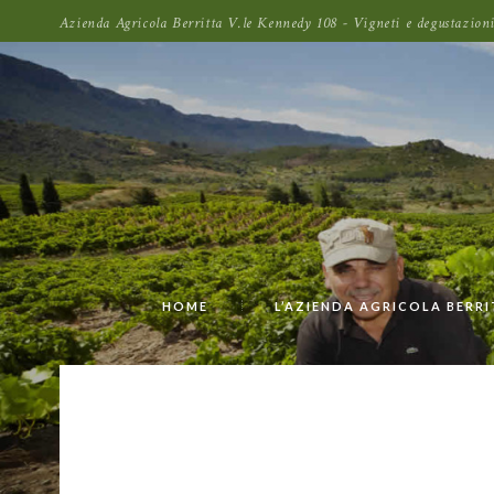
Azienda Agricola Berritta V.le Kennedy 108 - Vigneti e degustazi
HOME
L’AZIENDA AGRICOLA BERR