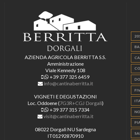
20
BA
AZIENDA AGRICOLA BERRITTA S.S.
CA
Amministrazione
CO
Viale Kennedy 108
+39 377 325 6459
DO
info@cantinaberritta.it
FIV
VIGNETI E DEGUSTAZIONI
IT
Loc. Oddoene (
7G3R+CGJ Dorgali
)
+39 377 315 7334
NO
visit@cantinaberritta.it
PI
08022 Dorgali NU Sardegna
SA
IT01292870910