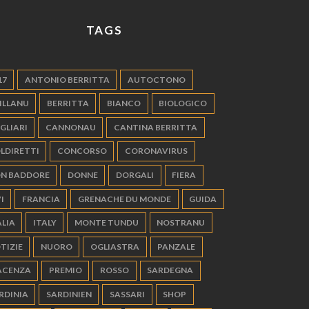
TAGS
17
ANTONIO BERRITTA
AUTOCTONO
ILLANU
BERRITTA
BIANCO
BIOLOGICO
GLIARI
CANNONAU
CANTINA BERRITTA
LDIRETTI
CONCORSO
CORONAVIRUS
N BADDORE
DONNE
DORGALI
FIERA
I
FRANCIA
GRENACHE DU MONDE
GUIDA
ALIA
ITALY
MONTE TUNDU
NOSTRANU
TIZIE
NUORO
OGLIASTRA
PANZALE
ACENZA
PREMIO
ROSSO
SARDEGNA
RDINIA
SARDINIEN
SASSARI
SHOP