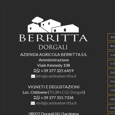
20
BA
AZIENDA AGRICOLA BERRITTA S.S.
CA
Amministrazione
CO
Viale Kennedy 108
+39 377 325 6459
DO
info@cantinaberritta.it
FIV
VIGNETI E DEGUSTAZIONI
IT
Loc. Oddoene (
7G3R+CGJ Dorgali
)
+39 377 315 7334
NO
visit@cantinaberritta.it
PI
08022 Dorgali NU Sardegna