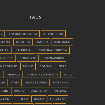
TAGS
17
ANTONIO BERRITTA
AUTOCTONO
ILLANU
BERRITTA
BIANCO
BIOLOGICO
GLIARI
CANNONAU
CANTINA BERRITTA
LDIRETTI
CONCORSO
CORONAVIRUS
N BADDORE
DONNE
DORGALI
FIERA
I
FRANCIA
GRENACHE DU MONDE
GUIDA
ALIA
ITALY
MONTE TUNDU
NOSTRANU
TIZIE
NUORO
OGLIASTRA
PANZALE
ACENZA
PREMIO
ROSSO
SARDEGNA