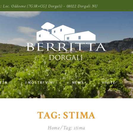
oni: Loc. Oddoene (7G3R+CGJ Dorgali) - 08022 Dorgali NU
ITTA
I NOSTRI VINI
NEWS
VISITE
TAG: STIMA
Home
Tag: stima