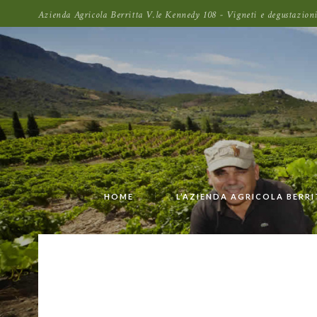
Azienda Agricola Berritta V.le Kennedy 108 - Vigneti e degustazi
HOME
L’AZIENDA AGRICOLA BERR