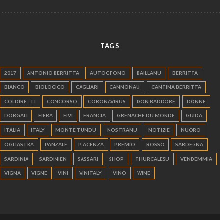
TAGS
2017
ANTONIO BERRITTA
AUTOCTONO
BAILLANU
BERRITTA
BIANCO
BIOLOGICO
CAGLIARI
CANNONAU
CANTINA BERRITTA
COLDIRETTI
CONCORSO
CORONAVIRUS
DON BADDORE
DONNE
DORGALI
FIERA
FIVI
FRANCIA
GRENACHE DU MONDE
GUIDA
ITALIA
ITALY
MONTE TUNDU
NOSTRANU
NOTIZIE
NUORO
OGLIASTRA
PANZALE
PIACENZA
PREMIO
ROSSO
SARDEGNA
SARDINIA
SARDINIEN
SASSARI
SHOP
THURCALESU
VENDEMMIA
VIGNA
VIGNE
VINI
VINITALY
VINO
WINE