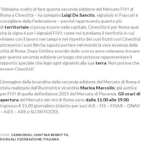
“Abbiamo scelto di fare questa seconda edizione del Mercato FIVI di
Roma a Cinecittà – ha spiegato
Luigi De Sanctis
, vignaiolo in Frascati e
consigliere della Federazione – perché rappresenta quanto più
di
territoriale
ci possa essere nella capitale. Cinecittà è per Roma quel
che la vigna è per i vignaioli FIVI: come noi tuteliamo il territorio in cui
viviamo con il lavoro nei campi e nel rispetto dei suoi frutti così Cinecittà
attraverso i suoi film ha saputo portare nel mondo la vera essenza della
città di Roma. Dopo l’ottimo esordio dello scorso anno volevamo trovare
per questa seconda edizione un luogo che potesse rappresentare il
rapporto speciale che lega ogni vignaiolo alla sua
terra
. Non poteva che
essere Cinecittà”.
L’immagine della locandina della seconda edizione del Mercato di Roma è
stata realizzata dall’illustratrice vicentina
Marina Marcolin
, già autrice
per FIVI di quella dell’edizione 2015 del Mercato di Piacenza.
Gli orari di
apertura
del Mercato dei vini di Roma sono
dalle 11.00 alle 19.00
.
Ingresso € 15.00 giornaliero (ridotto per soci AIS – FIS – FISAR – ONAV
– AIES – ARS e SLOW FOOD).
TAGS:
CANNONAU
,
CANTINA BERRITTA
,
DORGALI
,
FEDERAZIONE ITALIANA