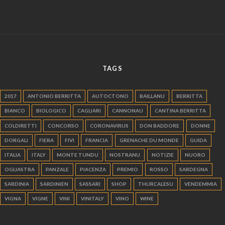
TAGS
2017
ANTONIO BERRITTA
AUTOCTONO
BAILLANU
BERRITTA
BIANCO
BIOLOGICO
CAGLIARI
CANNONAU
CANTINA BERRITTA
COLDIRETTI
CONCORSO
CORONAVIRUS
DON BADDORE
DONNE
DORGALI
FIERA
FIVI
FRANCIA
GRENACHE DU MONDE
GUIDA
ITALIA
ITALY
MONTE TUNDU
NOSTRANU
NOTIZIE
NUORO
OGLIASTRA
PANZALE
PIACENZA
PREMIO
ROSSO
SARDEGNA
SARDINIA
SARDINIEN
SASSARI
SHOP
THURCALESU
VENDEMMIA
VIGNA
VIGNE
VINI
VINITALY
VINO
WINE